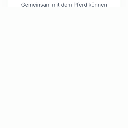
Gemeinsam mit dem Pferd können
positive Erfahrungen gesammelt
und neue Verhaltensmuster
eingeübt werden.
Therapeutisches Reiten /
Pferdegestützte Förderung ist für
alle Altersstufen geeignet: Kinder,
Jugendliche, Erwachsene und
auch Senioren.